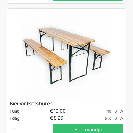
Bierbanksets huren
€
10,00
1 dag
incl. BTW
€
8,26
1 dag
excl. BTW
Huurmandje