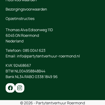
Bezorgingsvoorwaarden
Opzetinstructies
Thomas Alva Edisonweg 11D
6045 GN
Roermond
Nederland
Telefoon:
085 0041 623
Email:
info@partytentverhuur-roermond.nl
KVK 92468667
BTW NL004958848B44
Bank NL34 RABO 0338 1849 96
© 2026 - Partytentverhuur Roermond