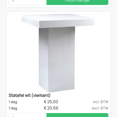
Huurmandje
Statafel wit (vierkant)
€
25,00
1 dag
incl. BTW
€
20,66
1 dag
excl. BTW