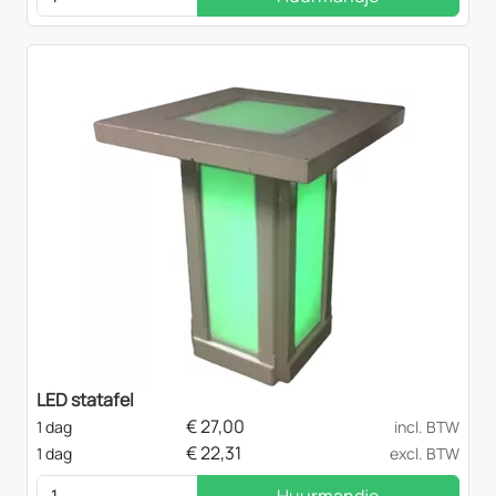
LED statafel
€
27,00
1 dag
incl. BTW
€
22,31
1 dag
excl. BTW