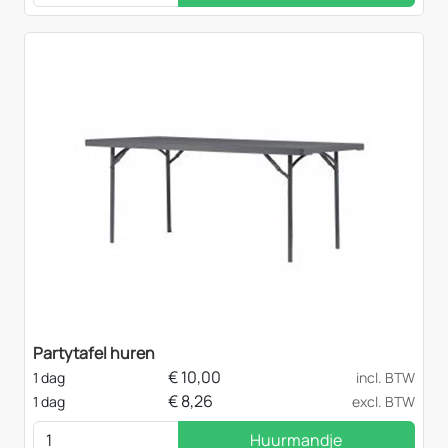
Partytafel huren
€
10,00
1 dag
incl. BTW
€
8,26
1 dag
excl. BTW
Huurmandje