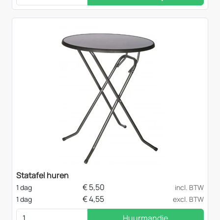
Statafel huren
€
5,50
1 dag
incl. BTW
€
4,55
1 dag
excl. BTW
Huurmandje