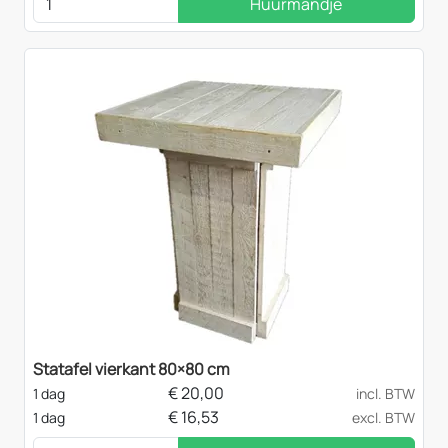
Huurmandje
Statafel vierkant 80×80 cm
€
20,00
1 dag
incl. BTW
€
16,53
1 dag
excl. BTW