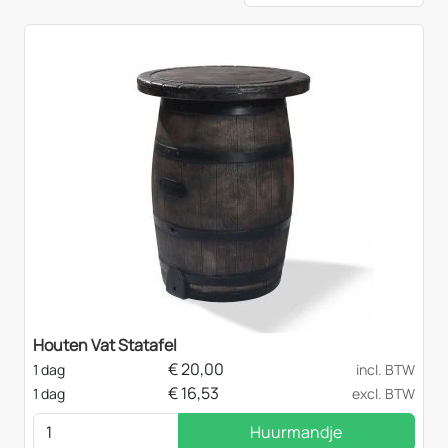
Houten Vat Statafel
€
20,00
1 dag
incl. BTW
€
16,53
1 dag
excl. BTW
Huurmandje