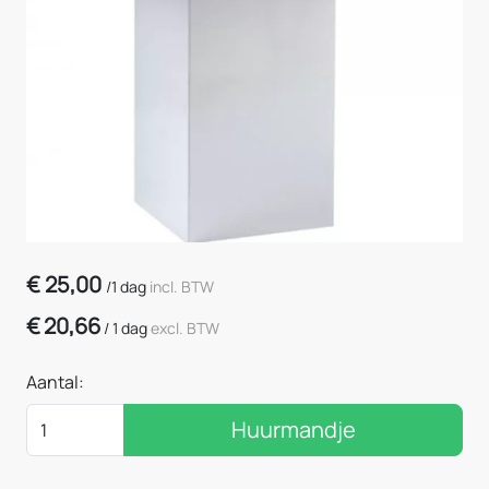
€
25,00
/
1 dag
incl. BTW
€
20,66
/
1 dag
excl. BTW
Aantal:
Huurmandje