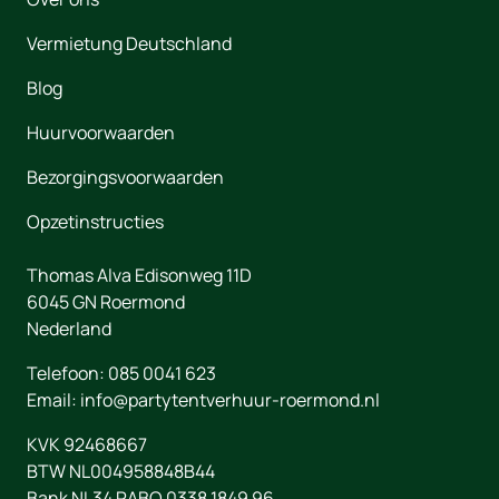
Vermietung Deutschland
Blog
Huurvoorwaarden
Bezorgingsvoorwaarden
Opzetinstructies
Thomas Alva Edisonweg 11D
6045 GN
Roermond
Nederland
Telefoon:
085 0041 623
Email:
info@partytentverhuur-roermond.nl
KVK 92468667
BTW NL004958848B44
Bank NL34 RABO 0338 1849 96