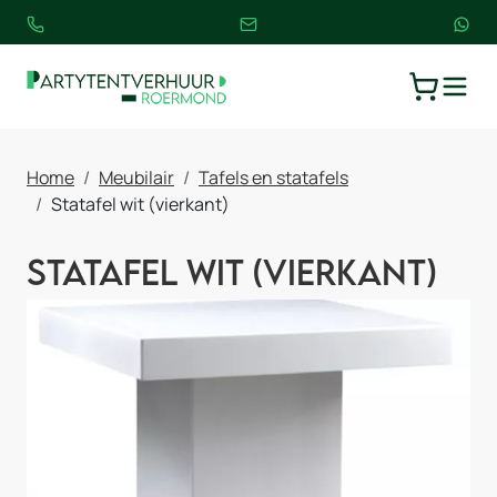
TOGGLE
WINKELW
Home
Meubilair
Tafels en statafels
Statafel wit (vierkant)
Statafel wit (vierkant)