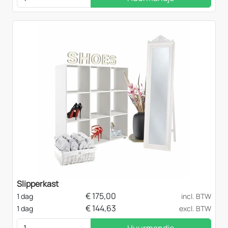
Slipperkast
€
175,00
1 dag
incl. BTW
€
144,63
1 dag
excl. BTW