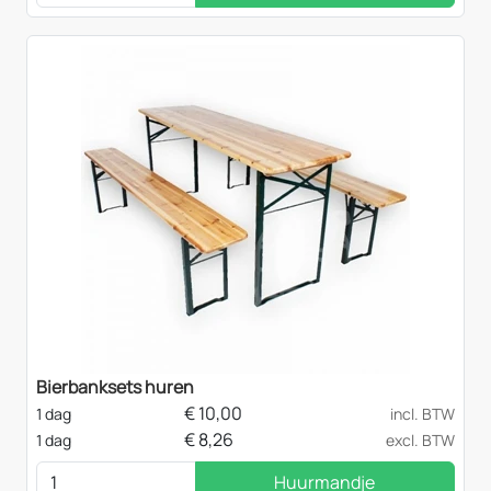
Bierbanksets huren
€
10,00
1 dag
incl. BTW
€
8,26
1 dag
excl. BTW
Huurmandje