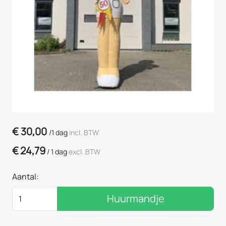
€
30,00
/
1 dag
incl. BTW
€
24,79
/
1 dag
excl. BTW
Aantal:
Huurmandje