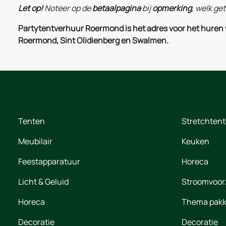
Let op!
Noteer
op de
betaalpagina
bij
opmerking
, welk ge
Partytentverhuur Roermond is het adres voor het huren va
Roermond, Sint Olidienberg en Swalmen.
Tenten
Stretchten
Meubilair
Keuken
Feestapparatuur
Horeca
Licht & Geluid
Stroomvoor
Horeca
Thema pakk
Decoratie
Decoratie