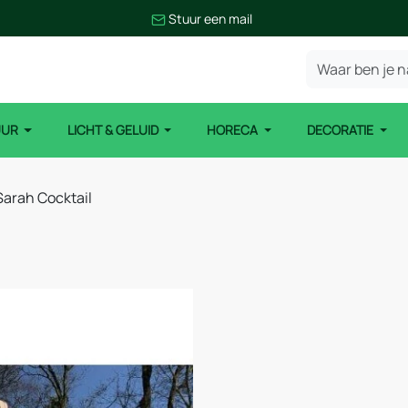
Stuur een mail
UUR
LICHT & GELUID
HORECA
DECORATIE
Sarah Cocktail