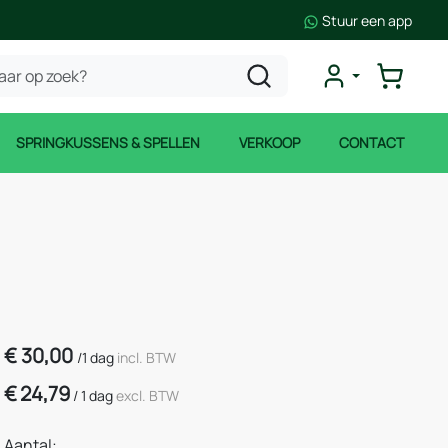
Stuur een app
SPRINGKUSSENS & SPELLEN
VERKOOP
CONTACT
€
30,00
/
1 dag
incl. BTW
€
24,79
/
1 dag
excl. BTW
Aantal: