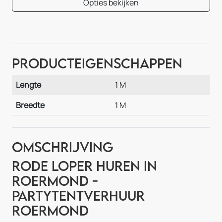
Opties bekijken
Producteigenschappen
Lengte
1 M
Breedte
1 M
Omschrijving
Rode loper huren in
Roermond -
Partytentverhuur
Roermond