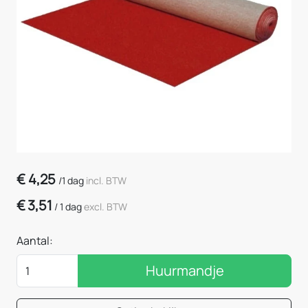
€
4,25
/
1 dag
incl. BTW
€
3,51
/
1 dag
excl. BTW
Aantal:
Huurmandje