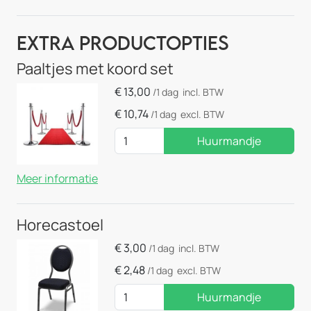
Extra Productopties
Paaltjes met koord set
€
13,00
/1 dag
incl. BTW
€
10,74
/1 dag
excl. BTW
Huurmandje
Meer informatie
Horecastoel
€
3,00
/1 dag
incl. BTW
€
2,48
/1 dag
excl. BTW
Huurmandje