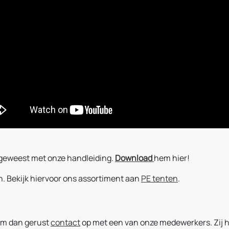
k geweest met onze handleiding.
Download
hem hier!
. Bekijk hiervoor ons assortiment aan
PE tenten
.
em dan gerust
contact
op met een van onze medewerkers. Zij h