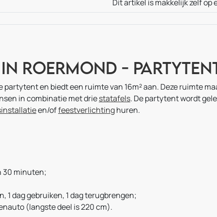
Dit artikel is makkelijk zelf o
 in Roermond - Partyt
e partytent en biedt een ruimte van 16m² aan. Deze ruimte ma
mensen in combinatie met drie
statafels
. De partytent wordt gel
installatie
en/of
feestverlichting
huren.
n 30 minuten;
n, 1 dag gebruiken, 1 dag terugbrengen;
enauto (langste deel is 220 cm).