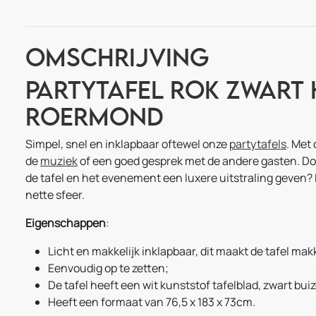
Omschrijving
Partytafel rok zwart
Roermond
Simpel, snel en inklapbaar oftewel onze
partytafels
. Met
de
muziek
of een goed gesprek met de andere gasten. Door
de tafel en het evenement een luxere uitstraling geven?
nette sfeer.
Eigenschappen
:
Licht en makkelijk inklapbaar, dit maakt de tafel makk
Eenvoudig op te zetten;
De tafel heeft een wit kunststof tafelblad, zwart bu
Heeft een formaat van 76,5 x 183 x 73cm.