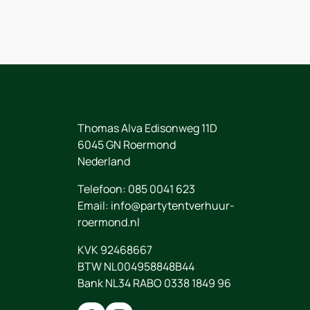
Thomas Alva Edisonweg 11D
6045 GN
Roermond
Nederland
Telefoon:
085 0041 623
Email:
info@partytentverhuur-
roermond.nl
KVK 92468667
BTW NL004958848B44
Bank NL34 RABO 0338 1849 96