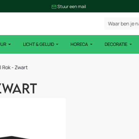
Stuur een mail
UUR
LICHT & GELUID
HORECA
DECORATIE
l Rok - Zwart
Zwart