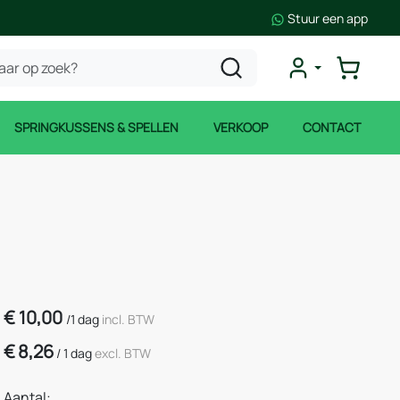
Stuur een app
SPRINGKUSSENS & SPELLEN
VERKOOP
CONTACT
€
10,00
/
1 dag
incl. BTW
€
8,26
/
1 dag
excl. BTW
Aantal: