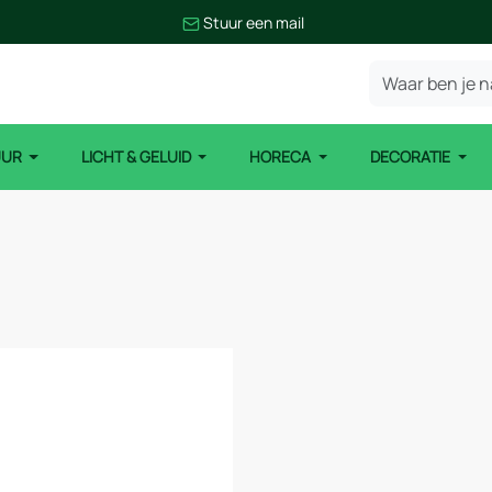
Stuur een mail
UUR
LICHT & GELUID
HORECA
DECORATIE
m