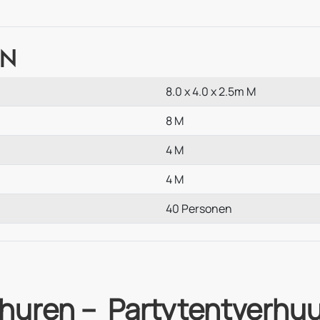
en
8.0 x 4.0 x 2.5m M
8 M
4 M
4 M
40 Personen
 huren – Partytentverh