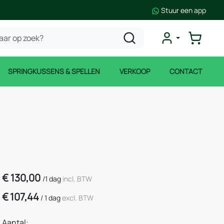
Stuur een app
SPRINGKUSSENS & SPELLEN
VERKOOP
CONTACT
€
130,00
/
1 dag
incl. BTW
€
107,44
/
1 dag
excl. BTW
Aantal: